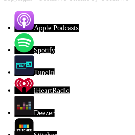
Apple Podcasts
Spotify
TuneIn
iHeartRadio
Deezer